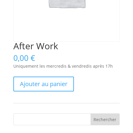
After Work
0,00
€
Uniquement les mercredis & vendredis après 17h
quantité
Ajouter au panier
de
After
Work