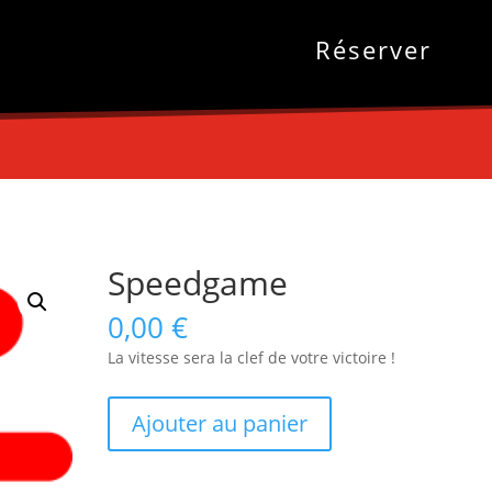
Réserver
Speedgame
0,00
€
La vitesse sera la clef de votre victoire !
quantité
Ajouter au panier
de
Speedgame