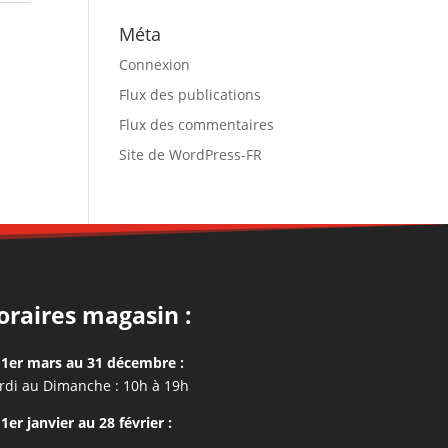
Méta
Connexion
Flux des publications
Flux des commentaires
Site de WordPress-FR
oraires magasin :
1er mars au 31 décembre :
di au Dimanche : 10h à 19h
1er janvier au 28 février :