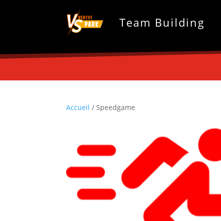
Team Building
Accueil
/ Speedgame